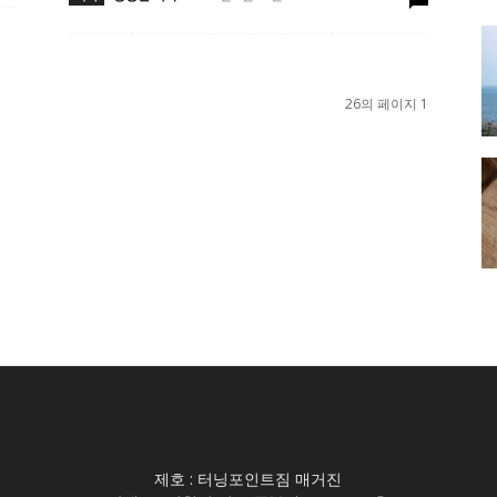
26의 페이지 1
제호 : 터닝포인트짐 매거진