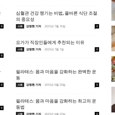
관
심혈관 건강 챙기는 비법, 올바른 식단 조절
의 중요성
강명현 기자
-
2025년 7월 10일
0
사회
0
요가가 직장인들에게 추천되는 이유
강명현 기자
-
2025년 7월 1일
사회
0
0
가
필라테스: 몸과 마음을 강화하는 완벽한 운
동
강명현 기자
-
2025년 6월 26일
0
사회
0
필라테스: 몸과 마음을 강화하는 최고의 운
동법
0
강명현 기자
-
2025년 6월 23일
사회
0