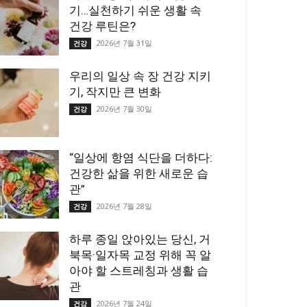
기…실천하기 쉬운 생활 속
건강 루틴은?
2026년 7월 31일
건강
우리의 일상 속 장 건강 지키
기, 작지만 큰 변화
2026년 7월 30일
건강
“일상에 항염 식단을 더하다:
건강한 삶을 위한 새로운 습
관”
2026년 7월 28일
건강
하루 종일 앉아있는 당신, 거
북목·일자목 교정 위해 꼭 알
아야 할 스트레칭과 생활 습
관
2026년 7월 24일
건강