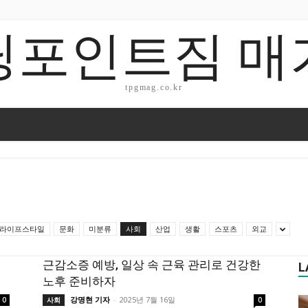
닝포인트짐 매
tpgmag.co.kr
라이프스타일
문화
미분류
사회
산업
생활
스포츠
외교
근감소증 예방, 일상 속 근육 관리로 건강한
L
노후 준비하자
강명현 기자
-
2025년 7월 16일
0
사회
0