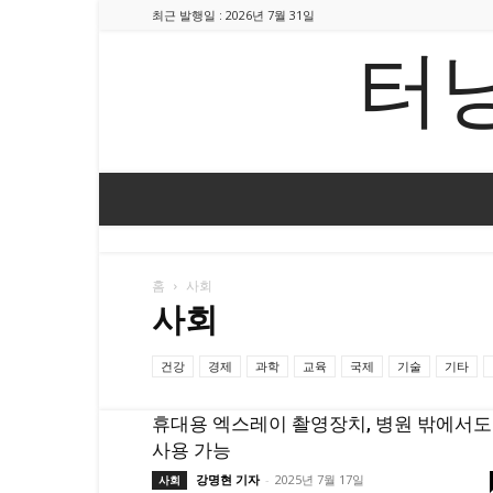
최근 발행일 : 2026년 7월 31일
터
홈
사회
사회
건강
경제
과학
교육
국제
기술
기타
휴대용 엑스레이 촬영장치, 병원 밖에서도
사용 가능
강명현 기자
-
2025년 7월 17일
사회