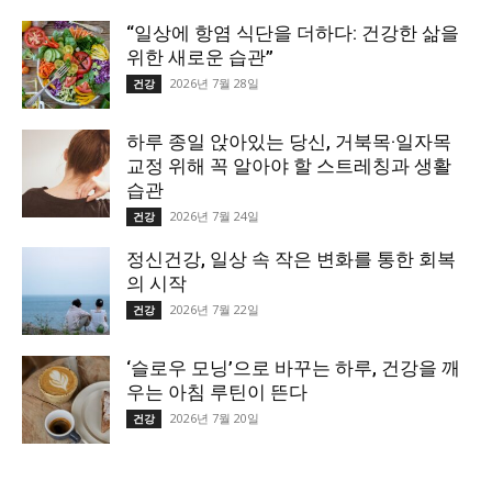
“일상에 항염 식단을 더하다: 건강한 삶을
위한 새로운 습관”
2026년 7월 28일
건강
하루 종일 앉아있는 당신, 거북목·일자목
교정 위해 꼭 알아야 할 스트레칭과 생활
습관
2026년 7월 24일
건강
정신건강, 일상 속 작은 변화를 통한 회복
의 시작
2026년 7월 22일
건강
‘슬로우 모닝’으로 바꾸는 하루, 건강을 깨
우는 아침 루틴이 뜬다
2026년 7월 20일
건강