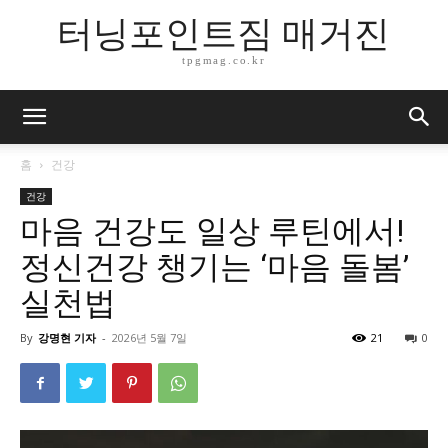
터닝포인트짐 매거진
tpgmag.co.kr
홈
건강
건강
마음 건강도 일상 루틴에서!
정신건강 챙기는 ‘마음 돌봄’
실천법
By
강명현 기자
-
2026년 5월 7일
21
0